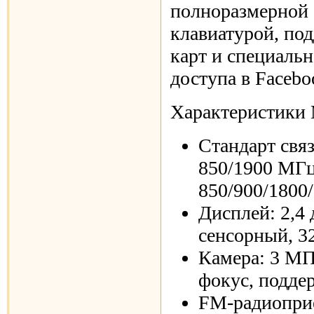
полноразмерно
клавиатурой, по
карт и специаль
доступа в Facebo
Характеристик
Стандарт св
850/1900 МГ
850/900/1800
Дисплей: 2,4
сенсорный, 3
Камера: 3 М
фокус, подде
FM-радиопри