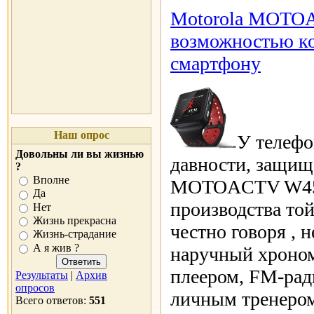
Motorola MOTOA
возможностью ко
смартфону
Наш опрос
У телефо
Довольны ли вы жизнью
давности, защи
?
Вполне
MOTOACTV W450
Да
производства той
Нет
Жизнь прекрасна
честно говоря , н
Жизнь-страдание
А я жив ?
наручный хроном
плеером, FM-рад
Результаты
|
Архив
опросов
личным тренером
Всего ответов:
551