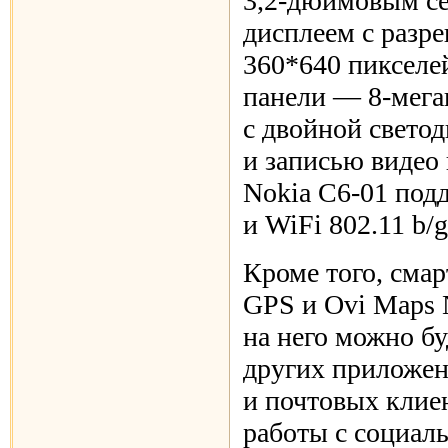
3,2-дюймовым
с
дисплеем с разр
360*640 пикселей
панели —
8-мега
с двойной свето
и записью видео 
Nokia С6-01 под
и WiFi 802.11 b/g
Кроме того, сма
GPS и Ovi Maps N
на него можно бу
других приложени
и почтовых клие
работы с социаль