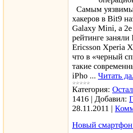
Самым уязвимы
хакеров в Bit9 н
Galaxy Mini, а 2е
рейтинге заняли 
Ericsson Xperia 
что в «черный сп
такие современн
iPho
...
Читать да
Категория:
Оста
1416
|
Добавил:
28.11.2011
|
Комм
Новый смартфон 