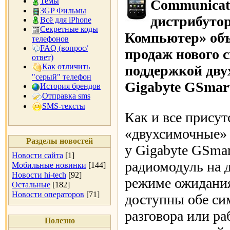
Темы
Communicati
3GP Фильмы
дистрибуто
Всё для iPhone
Секретные коды
Компьютер» объ
телефонов
FAQ (вопрос/
продаж нового 
ответ)
Как отличить
поддержкой дву
"серый" телефон
Gigabyte GSmar
История брендов
Отправка sms
SMS-тексты
Как и все прису
«двухсимочные» 
Разделы новостей
у Gigabyte GSma
Новости сайта
[1]
радиомодуль на 
Мобильные новинки
[144]
Новости hi-tech
[92]
режиме ожидани
Остальные
[182]
Новости операторов
[71]
доступны обе сим
разговора или ра
Полезно