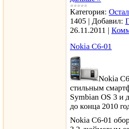
Категория:
Оста
1405
|
Добавил:
26.11.2011
|
Комм
Nokia C6-01
Nokia С6
стильным смартф
Symbian OS 3 и 
до конца 2010 го
Nokia С6-01 обо